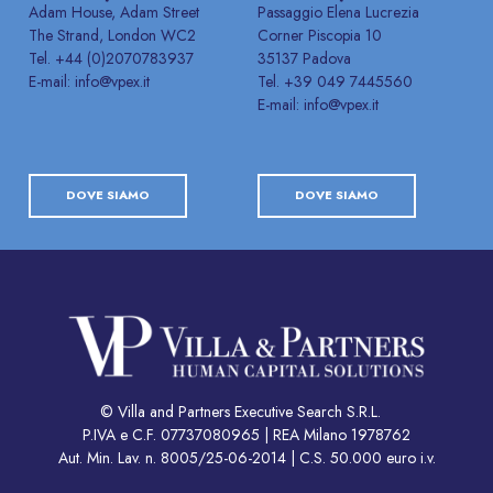
Adam House, Adam Street
Passaggio Elena Lucrezia
The Strand, London WC2
Corner Piscopia 10
Tel. +44 (0)2070783937
35137 Padova
E-mail: info@vpex.it
Tel. +39 049 7445560
E-mail: info@vpex.it
DOVE SIAMO
DOVE SIAMO
© Villa and Partners Executive Search S.R.L.
P.IVA e C.F. 07737080965 | REA Milano 1978762
Aut. Min. Lav. n. 8005/25-06-2014 | C.S. 50.000 euro i.v.