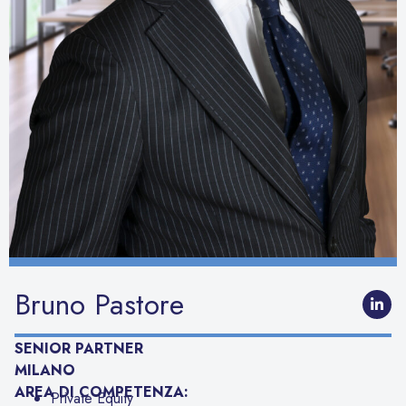
Bruno Pastore
SENIOR PARTNER
MILANO
AREA DI COMPETENZA:
Private Equity