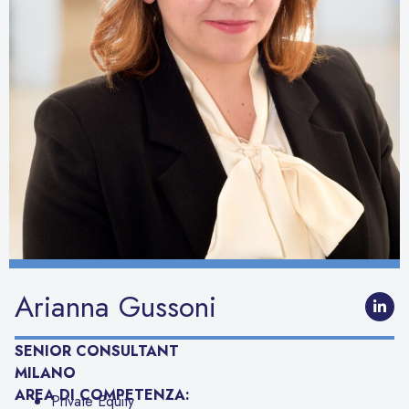
Arianna Gussoni
SENIOR CONSULTANT
MILANO
AREA DI COMPETENZA:
Private Equity