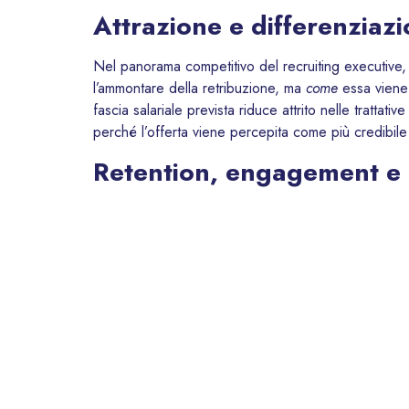
Attrazione e differenziaz
Nel panorama competitivo del recruiting executive, 
l’ammontare della retribuzione, ma
come
essa viene 
fascia salariale prevista riduce attrito nelle trattativ
perché l’offerta viene percepita come più credibile
Retention, engagement e 
Una politica retributiva trasparente non serve solo a
vengono assegnati, e vedono percorsi chiari per il pa
In questo modo, la cultura aziendale diventa più inc
Compliance e responsabili
Con l’adozione della
Direttiva UE 2023/970
, 
obblighi di trasparenza (come pubblicare fasce salari
discrepanze di genere non giustificate superano i