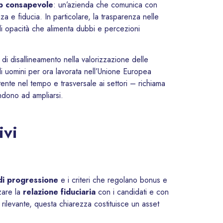
p consapevole
: un’azienda che comunica con
za e fiducia. In particolare, la trasparenza nelle
o di opacità che alimenta dubbi e percezioni
 di disallineamento nella valorizzazione delle
i uomini per ora lavorata nell’Unione Europea
tente nel tempo e trasversale ai settori – richiama
endono ad ampliarsi.
ivi
di progressione
e i criteri che regolano bonus e
zare la
relazione fiduciaria
con i candidati e con
o rilevante, questa chiarezza costituisce un asset