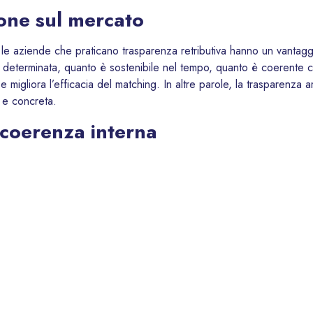
ione sul mercato
le aziende che praticano trasparenza retributiva hanno un vantaggio
determinata, quanto è sostenibile nel tempo, quanto è coerente con
e e migliora l’efficacia del matching. In altre parole, la trasparenza am
 e concreta.
coerenza interna
l reclutamento: aiuta a trattenere le risorse migliori. Quando i colla
ssaggio a livelli superiori, si riducono frustrazioni, percezioni di i
lusiva e motivante, la relazione tra manager e team più solida, e l’
tà futura
nota come
Pay Transparency Directive
, tutte le imprese dell’Union
ali, spiegare i criteri di progressione, consentire ai lavoratori di c
l 5 % (Fonte: Consigli Europeo
https://www.consilium.europa.eu/en