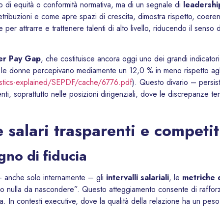
o di equità o conformità normativa, ma di un segnale di
leadershi
etribuzioni e come apre spazi di crescita, dimostra rispetto, coeren
e per attrarre e trattenere talenti di alto livello, riducendo il sens
r Pay Gap
, che costituisce ancora oggi uno dei grandi indicatori
3 le donne percepivano mediamente un 12,0 % in meno rispetto agl
tistics-explained/SEPDF/cache/6776.pdf
). Questo divario – persis
enti, soprattutto nelle posizioni dirigenziali, dove le discrepanze t
 salari trasparenti e competit
no di fiducia
– anche solo internamente – gli
intervalli salariali
, le
metriche 
o nulla da nascondere”. Questo atteggiamento consente di raffor
za. In contesti executive, dove la qualità della relazione ha un pes