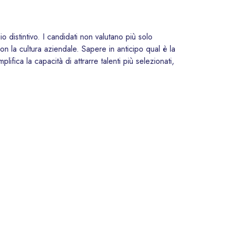
 distintivo. I candidati non valutano più solo
 la cultura aziendale. Sapere in anticipo qual è la
plifica la capacità di attrarre talenti più selezionati,
boratori comprendono perché certi livelli retributivi
ngiustizia o sentimenti di “non essere valorizzati”.
impegno individuale più radicato.
e europea entro giugno 2026 dovranno garantire
hiedere dati medi retributivi) e intervenire se
/policies/pay-transparency/
).